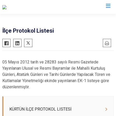
Gümüşhane
İlçe Protokol Listesi
Kelkit
Köse
Kürtün
05 Mayıs 2012 tarih ve 28283 sayılı Resmi Gazetede
Şiran
Yayınlanan Ulusal ve Resmi Bayramlar ile Mahalli Kurtuluş
Torul
Günleri, Atatürk Günleri ve Tarihi Günlerde Yapılacak Tören ve
Kutlamalar Yönetmeliği ekinde yayınlanan EK-1 listeye göre
düzenlenmiştir.
KÜRTÜN İLÇE PROTOKOL LISTESİ