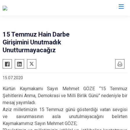
Gümüşhane
15 Temmuz Hain Darbe
Girişimini Unutmadık
Kelkit
Unutturmayacağız
Köse
Kürtün
Şiran
15.07.2020
Torul
Kürtün Kaymakamı Sayın Mehmet GÖZE “15 Temmuz
Şehitlerini Anma, Demokrasi ve Milli Birlik Günü” nedeniyle bir
mesaj yayımladı.
Aziz milletimizin 15 Temmuz günü gösterdiği vatan sevgisi
ve savunmasının asla unutulmayacağını belirten
Kaymakamımız Sayın Mehmet GÖZE;