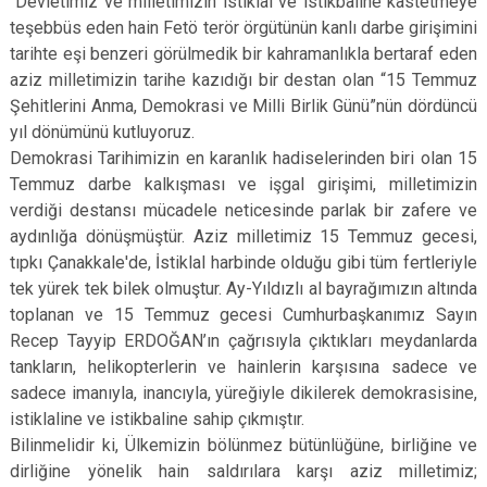
“Devletimiz ve milletimizin istiklal ve istikbaline kastetmeye
teşebbüs eden hain Fetö terör örgütünün kanlı darbe girişimini
tarihte eşi benzeri görülmedik bir kahramanlıkla bertaraf eden
aziz milletimizin tarihe kazıdığı bir destan olan “15 Temmuz
Şehitlerini Anma, Demokrasi ve Milli Birlik Günü”nün dördüncü
yıl dönümünü kutluyoruz.
Demokrasi Tarihimizin en karanlık hadiselerinden biri olan 15
Temmuz darbe kalkışması ve işgal girişimi, milletimizin
verdiği destansı mücadele neticesinde parlak bir zafere ve
aydınlığa dönüşmüştür. Aziz milletimiz 15 Temmuz gecesi,
tıpkı Çanakkale'de, İstiklal harbinde olduğu gibi tüm fertleriyle
tek yürek tek bilek olmuştur. Ay-Yıldızlı al bayrağımızın altında
toplanan ve 15 Temmuz gecesi Cumhurbaşkanımız Sayın
Recep Tayyip ERDOĞAN’ın çağrısıyla çıktıkları meydanlarda
tankların, helikopterlerin ve hainlerin karşısına sadece ve
sadece imanıyla, inancıyla, yüreğiyle dikilerek demokrasisine,
istiklaline ve istikbaline sahip çıkmıştır.
Bilinmelidir ki, Ülkemizin bölünmez bütünlüğüne, birliğine ve
dirliğine yönelik hain saldırılara karşı aziz milletimiz;